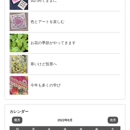
気の向くままに
色とアートを楽しむ
お花の季節がやってきます
寒いけど投票へ
今年も多くの学び
カレンダー
前月
2022年8月
次月
日
月
火
水
木
金
土